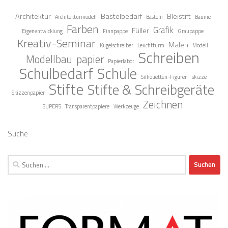
Architektur
Bastelbedarf
Bleistift
Architekturmodell
Basteln
Bäume
Farben
Grafik
Füller
Eigenentwicklung
Finnpappe
Graupappe
Kreativ-Seminar
Malen
Kugelschreiber
Leuchtturm
Modell
Schreiben
Modellbau
papier
Papierlabor
Schulbedarf
Schule
Silhouetten-Figuren
skizze
Stifte
Stifte & Schreibgeräte
Skizzenpapier
Zeichnen
SUPER5
Transparentpapiere
Werkzeuge
Suche
Suchen
nach: