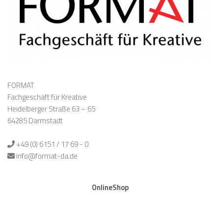
FORMAT
Fachgeschäft für Kreative
Heidelberger Straße 63 – 65
64285 Darmstadt
+49 (0) 6151 / 17 69 - 0
info@format-da.de
OnlineShop