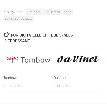
Schlagwörter:
Schreiben
Schulbedarf
Stifte
Stifte & Schreibgeräte
FÜR DICH VIELLEICHT EBENFALLS
INTERESSANT …
Tombow
Da Vinci
13. MAI 2024
3. JULI 2024